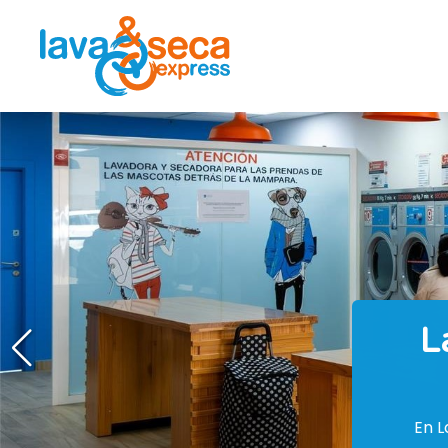
La
En La