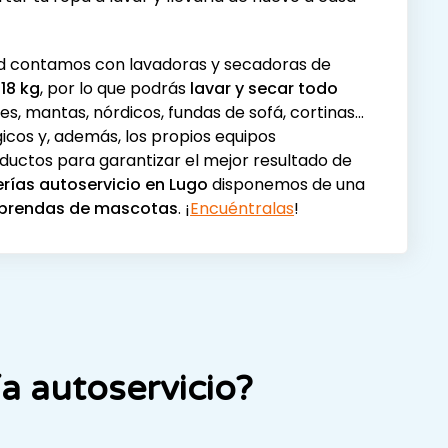
rtar tu ropa a lavar y llevarla de nuevo a casa
d contamos con lavadoras y secadoras de
 18 kg
, por lo que podrás
lavar y secar todo
, mantas, nórdicos, fundas de sofá, cortinas...
icos y, además, los propios equipos
oductos para garantizar el mejor resultado de
rías autoservicio en Lugo
disponemos de una
a prendas de mascotas
. ¡
Encuéntralas
!
a autoservicio?