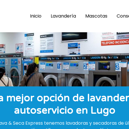
Inicio
Lavandería
Mascotas
Cons
 mejor opción de lavanderí
autoservicio en Lugo
va & Seca Express tenemos lavadoras y secadoras de últ