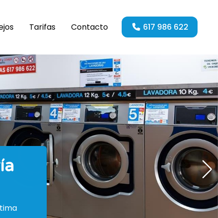
ejos
Tarifas
Contacto
617 986 622
a
ima