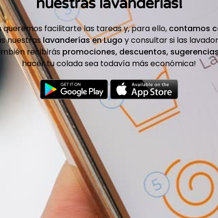
nuestras lavanderías!
s
queremos facilitarte las tareas y, para ello,
contamos
c
as nuestras
lavanderías en Lugo
y consultar si las lavado
ambién recibirás
promociones, descuentos, sugerencia
hacer tu colada sea todavía más económica!