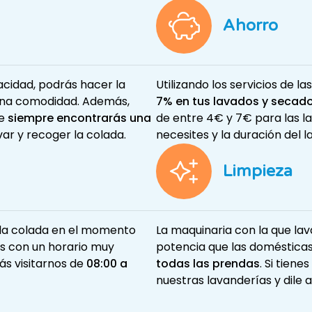
Ahorro
cidad, podrás hacer la
Utilizando los servicios de l
una comodidad. Además,
7% en tus lavados y secad
ue
siempre encontrarás una
de entre 4€ y 7€ para las l
evar y recoger la colada.
necesites y la duración del l
Limpieza
r la colada en el momento
La maquinaria con la que l
s con un horario muy
potencia que las doméstica
ás visitarnos de
08:00 a
todas las prendas
. Si tien
nuestras lavanderías y dile a