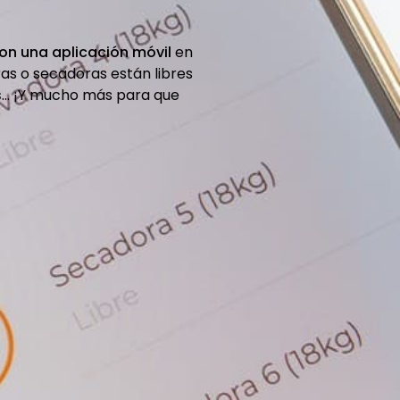
on una aplicación móvil
en
ras o secadoras están libres
s
... ¡Y mucho más para que